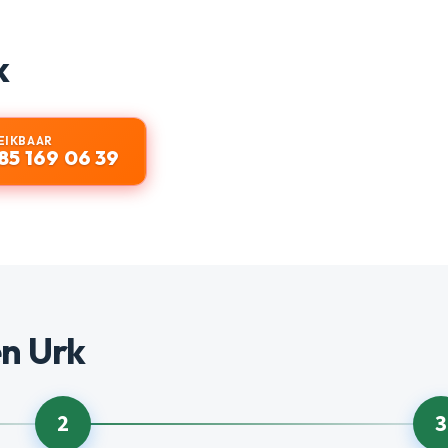
k
EIKBAAR
85 169 06 39
n Urk
2
3