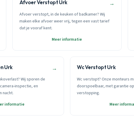
Afvoer Verstopt Urk
→
Afvoer verstopt, in de keuken of badkamer? Wij
maken elke afvoer weer vrij, tegen een vast tarief
dat je vooraf kent.
Meer informatie
n Urk
Wc Verstopt Urk
→
nkoverlast? Wij sporen de
Wc verstopt? Onze monteurs m
camera-inspectie, en
doorspoelbaar, met garantie o
n nacht.
verstopping.
er informatie
Meer informa